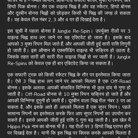
फीचर भी हैं – गैम्बल ऑप्शन, ऑफ-रोड सफारी फीचर, मुफ्त री-स्पिन, और
हिप्पो पिक बोनस। शेर एक वाइल्ड चिह्न है और वह स्कैटर, हिप्पो बोनस
और दूरबीन बोनस चिह्नों को छोड़कर किसी भी चिह्न की जगह ले सकता
है। वह केवल रील नंबर 2, 3 और 4 पर ही दिखाई देता है।
इस सूची में पहला बोनस है Jungle Re-Spin। उपर्युक्त रीलों पर 3
वाइल्ड चिह्न हाथ लग जाने पर यह एक्टिवेट हो जाता है। इसके बाद
आपको 3 मुफ्त स्पिन मिल जाते हैं, और आपकी जीती हुई सारी राशि तिगुनी
हो जाती है। इस ऑप्शन से एक्सपैंडिंग वाइल्ड भी सक्रिय हो उठता है,
जिसके तहत सारी की सारी रील वाइल्ड चिह्नों से भर जाती है। Jungle
Re-Spins को केवल एक ही बार एक्टिवेट किया जा सकता है।
एक सफारी ट्रक को किसी स्कैटर चिह्न के तौर पर इस्तेमाल किया जाता
है। ऐसे 3 चिह्न हाथ लग जाने पर आपको मिलता है एक Off-Road
बोनस। इसके अलावा, आपकी संभावित विन्निंग्स भी कुल दांव से गुणा हो
जाती हैं। Off-Road बोनस से 10 मुफ्त स्पिन सक्रिय हो जाते हैं और
आपकी विन्निंग्स दुगुनी हो जाती हैं। दूरबीन वाला चिह्न रील नंबर 3 पर आ
सकता है, और इसके आते ही आपको मिलता है एक सुपर स्पिन। पहले
सामान्य स्पिनों का इस्तेमाल करके फिर आप सुपर स्पिनों का उपयोग कर
सकते हैं। इससे आपकी जीती हुई राशि 5 गुना बढ़ जाती है। इस खेल में
Hippo Pick नाम का बोनस भी है। यह रीलों पर 3 हिप्पो चिह्न प्राप्त होने
पर दिखाई देता है। यानी कि इस चिह्न पर क्लिक करके आपको मिलता है