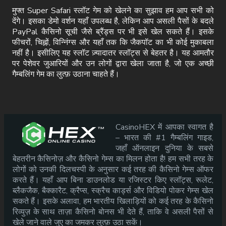
मुफ्त Super Safari स्लॉट गेम को खेलने का सुझाव हम आप सभी को
देंगे। इसका डेमो वर्शन यहाँ उपलब्ध है, लेकिन आप असली पैसों के बदले
PayPal कैसिनो सूची जैसे ब्रैंड्स पर भी इसे खेल सकते हैं। इसके
फीचरों, चिह्नों, विन्निंग्स और यहाँ तक कि जैकपॉट का भी कोई मुकाबला
नहीं है। इसीलिए यह स्लॉट ज़्यादातर स्लॉट्स से बेहतर है। यह आमतौर
पर पेशेवर जुआरियों और उन लोगों द्वारा खेला जाता है, जो एक अच्छी
गैम्बलिंग गेम का लुत्फ़ उठाना चाहते हैं।
CasinoHEX में आपका स्वागत है
– भारत की #1 गैम्बलिंग गाइड,
जहाँ ऑनलाइन दुनिया के सबसे
बेहतरीन कैसिनोज़ और कैसिनो गेम्स का मिलन होता है! हम सभी तरह के
लोगों को उनकी दिलचस्पी के अनुसार कई तरह की कैसिनो गेम्स ऑफर
करते हैं। यहाँ आप बिना डाउनलोड या रजिस्टर किए स्लॉट्स, रूलेट,
ब्लैकजैक, बैक्कारैट, क्रैप्स, स्क्रैच कार्ड्स और विडियो पोकर गेम्स खेल
सकते हैं। इसके अलावा, हम भारतीय खिलाड़ियों को कई तरह के कैसिनो
रिव्युज़ के साथ ताज़ा कैसिनो बोनस भी देते हैं, ताकि वे असली पैसों से
खेले जाने वाले जुए का जमकर लुत्फ़ उठा सकें।