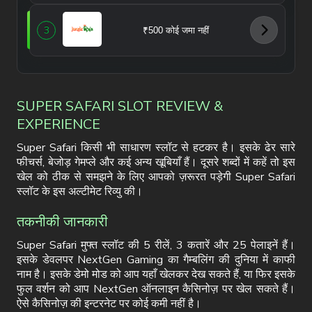
3
₹500 कोई जमा नहीं
SUPER SAFARI SLOT REVIEW &
EXPERIENCE
Super Safari किसी भी साधारण स्लॉट से हटकर है। इसके ढेर सारे
फीचर्स, बेजोड़ गेमप्ले और कई अन्य खूबियाँ हैं। दूसरे शब्दों में कहें तो इस
खेल को ठीक से समझने के लिए आपको ज़रूरत पड़ेगी Super Safari
स्लॉट के इस अल्टीमेट रिव्यु की।
तकनीकी जानकारी
Super Safari मुफ्त स्लॉट की 5 रीलें, 3 कतारें और 25 पेलाइनें हैं।
इसके डेवलपर NextGen Gaming का गैम्बलिंग की दुनिया में काफी
नाम है। इसके डेमो मोड को आप यहाँ खेलकर देख सकते हैं, या फिर इसके
फुल वर्शन को आप NextGen ऑनलाइन कैसिनोज़ पर खेल सकते हैं।
ऐसे कैसिनोज़ की इन्टरनेट पर कोई कमी नहीं है।