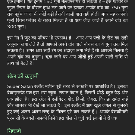
एक इनाम। यह इनाम 150 गुना मल्टीप्लायर हो सकता है – इस फीचर के
सुपर स्पिन के दौरान हाथ लग जाने पर इसका आपके दांव का 750 गुना
तक पहुँच जाना भी कोई बड़ी हैरानी वाली बात नहीं होती! अगर यह आपको
फ्री स्पिन फीचर के तहत मिलता है तो आप जीत जाते हैं अपने दांव का
300 गुना।
इस गेम में जुए का फीचर भी उपलब्ध है। अगर आप पत्तों के सेट का सही
अनुमान लगा लेते हैं तो आपको अपने दांव वाले बोनस का 4 गुना तक मिल
सकता है। अगर आप सही रंग का अंदाज़ा लगा लेते हैं तो आपको मिलता है
अपने दांव का दुगुना। चूक जाने पर आप जीती हुई अपनी सारी राशि से
हाथ धो बैठते हैं।
खेल की कहानी
Super Safari स्लॉट मशीन पूरी तरह से सफारी पर आधारित है। इसका
बैकग्राउंड एक हरा-भरा खुला, सपाट मैदान है, जिसमें थोड़े-बहुत पेड़ और
एक झील है। इस खेल में एलीगेटर, शेर, हिप्पो, ज़ेबरा, जिराफ़ समेत कई
और जानवर भी देखे जा सकते हैं। इस स्लॉट में आप खुले जंगल से गुज़रते
हुए कई अलग-अलग तरह के मिशन पूरे कर सकते हैं। आपके बेशकीमती
प्रयासों के बदले आपको मिलेंगे इस खेल से जुड़े कई इनामों में से एक।
निष्कर्ष