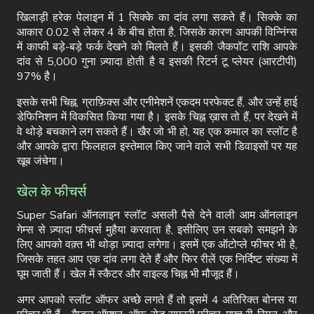
खिलाड़ी हरेक पेलाइन में 1 सिक्के का दांव लगा सकते हैं। सिक्के का
आकार 0.02 से लेकर 4 के बीच होता है, जिसके कारण आपकी विन्निंग्स
में काफी बड़े-बड़े फर्क देखने को मिलते हैं। इसकी जैकपॉट राशि आपके
दांव से 5,000 गुना ज़्यादा होती है व इसकी रिटर्न टू प्लेयर (आरटीपी)
97% है।
इसके सभी चिह्न, ग्राफ़िक्स और एनीमेशनें एकदम परफेक्ट हैं, और उन्हें हाई
डेफिनिशन में विकसित किया गया है। इसके चिह्न ख़ास तो हैं, पर देखने में
वे थोड़े बचकाने लग सकते हैं। खैर जो भी हो, यह एक कमाल का स्लॉट है
और आपके द्वारा फिलहाल इस्तेमाल किए जाने वाले सभी डिवाइसों पर यह
खूब जंचेगा।
खेल के फीचर्स
Super Safari ऑनलाइन स्लॉट असली पैसे देने वाली आम ऑनलाइन
गेम्स से ज़्यादा फीचर्स मुहैया करवाता है, इसीलिए उन सबको समझने के
लिए आपको वक़्त भी थोड़ा ज़्यादा लगेगा। इसमें एक ऑटोप्ले फीचर भी है,
जिसके तहत आप एक दांव लगा देते हैं और फिर रीलें एक निर्दिष्ट संख्या में
घूम जाती हैं। खेल में स्कैटर और वाइल्ड चिह्न भी मौजूद हैं।
अगर आपको स्लॉट ऑफर अच्छे लगते हैं तो इसमें 4 अतिरिक्त बोनस या