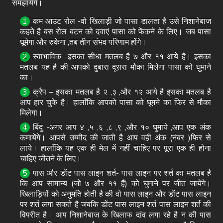
समझायेंगे।
कम आउट रोल -वो खिलाड़ी जो पासा डालता है उसे निशानेबाज
कहते है बस रोल बटन को दवाएं पासा को फेंकने के लिए। जब पासा
घूमेगा और रुकेगा ,तब तीन संभव परिणाम होंगे।
स्वाभाविक -इसका सीधा मतलब है ७ और ११ आये है। इसका
मतलब यह है की आपको दुबारा दूसरा मौका मिलेगा पासा को घुमाने
का।
क्रैप – इसका मतलब है २ ,३ ,और १२ आये है इसका मतलब है
आप हार चुके है। हालाँकि आपको पासा को घूमने का फिर से मौका
मिलेगा।
बिंदु -अगर आप ४ ,५ ,६ ,८ ,९ ,और १० घुमाये ,आप एक अंक
कमायेंगे। आपसे उम्मीद की जाती है आप वही अंक (नंबर )फिर से
लाये। हालाँकि यह एक ही मेल में नहीं चाहिए पर पूरा एक ही होना
चाहिए जीतने के लिए।
पास और डोंट पास लाइन शर्त- पास लाइन पर शर्त का मतलब है
कि आप सामान्य (जो ७ और ११ हैं) को घुमाने पर जीत जायेंगे।
खिलाड़ियों को अनुमति होती है की वो पास लाइन और डोंट पास लाइन
पर शर्त लगा सकते है जबकि डोंट पास लाइन शर्त पास लाइन शर्त की
विपरीत है। आप निशानेबाज के खिलाफ दांव लगा रहे है न की पास