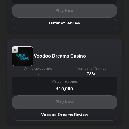
Play Now
Dafabet Review
9
Voodoo Dreams Casino
Withdrawal times
Number of Games
-
788+
Welcome bonus
₹10,000
Play Now
Voodoo Dreams Review