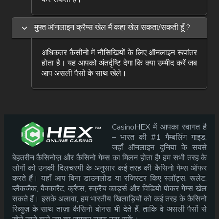
मुफ्त ऑनलाइन क्रैप्स खेल मैं कहा खेल सकता/सकती हूँ ?
अधिकतर कैसीनो में नौसिखियों के लिए ऑनलाइन रूपांतर
होता है। यह आपको अंतर्दृष्टि देगा कि क्या उम्मीद करें जब
आप असली पैसो के साथ खेले।
CasinoHEX में आपका स्वागत है
– भारत की #1 गैम्बलिंग गाइड,
जहाँ ऑनलाइन दुनिया के सबसे
बेहतरीन कैसिनोज़ और कैसिनो गेम्स का मिलन होता है! हम सभी तरह के
लोगों को उनकी दिलचस्पी के अनुसार कई तरह की कैसिनो गेम्स ऑफर
करते हैं। यहाँ आप बिना डाउनलोड या रजिस्टर किए स्लॉट्स, रूलेट,
ब्लैकजैक, बैक्कारैट, क्रैप्स, स्क्रैच कार्ड्स और विडियो पोकर गेम्स खेल
सकते हैं। इसके अलावा, हम भारतीय खिलाड़ियों को कई तरह के कैसिनो
रिव्युज़ के साथ ताज़ा कैसिनो बोनस भी देते हैं, ताकि वे असली पैसों से