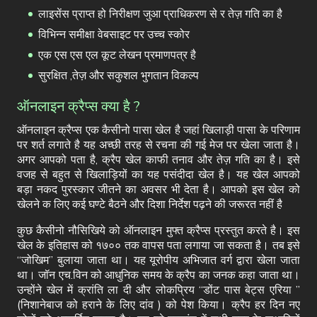
लाइसेंस प्राप्त हो निरीक्षण जुआ प्राधिकरण से र तेज़ गति का है
विभिन्न समीक्षा वेबसाइट पर उच्च स्कोर
एक एस एस एल कूट लेखन प्रमाणपत्र है
सुरक्षित ,तेज़ और सकुशल भुगतान विकल्प
ऑनलाइन क्रैप्स क्या है ?
ऑनलाइन क्रैप्स एक कैसीनो पासा खेल है जहां खिलाड़ी पासा के परिणाम
पर शर्त लगाते है यह अच्छी तरह से रचना की गई मेज पर खेला जाता है।
अगर आपको पता है, क्रैप खेल काफी तनाव और तेज़ गति का है। इसे
वजह से बहुत से खिलाड़ियों का यह पसंदीदा खेल है। यह खेल आपको
बड़ा नकद पुरस्कार जीतने का अवसर भी देता है। आपको इस खेल को
खेलने क लिए कई घण्टे बैठने और दिशा निर्देश पढ़ने की जरूरत नहीं है
कुछ कैसीनो नौसिखिये को ऑनलाइन मुफ्त क्रैप्स प्रस्तुत करते है। इस
खेल के इतिहास को १७०० तक वापस पता लगाया जा सकता है। तब इसे
“जोखिम” बुलाया जाता था। यह यूरोपीय अभिजात वर्ग द्वारा खेला जाता
था। जॉन एच.विन को आधुनिक समय के क्रैप का जनक कहा जाता था।
उन्होंने खेल में क्रांति ला दी और लोकप्रिय “डोंट पास बेट्स एरिया ”
(निशानेबाज को हराने के लिए दांव ) को पेश किया। क्रैप हर दिन नए