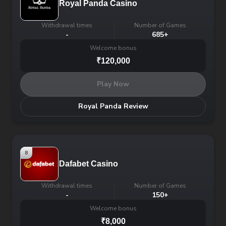
Royal Panda Casino
Withdrawal times
Number of Games
-
685+
Welcome bonus
₹120,000
Play Now
Royal Panda Review
8
Dafabet Casino
Withdrawal times
Number of Games
-
150+
Welcome bonus
₹8,000