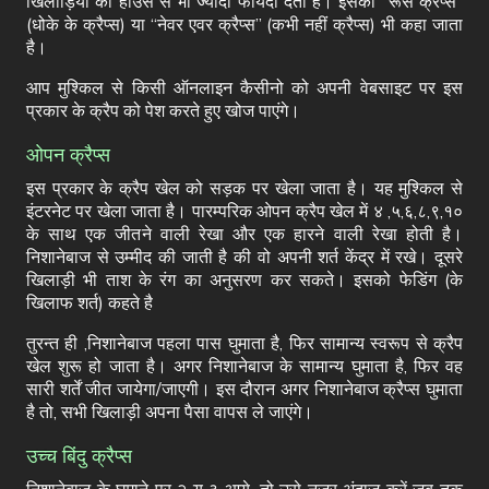
खिलाड़ियों को हाउस से भी ज्यादा फायदा देता है। इसको “रूस क्रैप्स”
(धोके के क्रैप्स) या “नेवर एवर क्रैप्स” (कभी नहीं क्रैप्स) भी कहा जाता
है।
आप मुश्किल से किसी ऑनलाइन कैसीनो को अपनी वेबसाइट पर इस
प्रकार के क्रैप को पेश करते हुए खोज पाएंगे।
ओपन क्रैप्स
इस प्रकार के क्रैप खेल को सड़क पर खेला जाता है। यह मुश्किल से
इंटरनेट पर खेला जाता है। पारम्परिक ओपन क्रैप खेल में ४ ,५,६,८,९,१०
के साथ एक जीतने वाली रेखा और एक हारने वाली रेखा होती है।
निशानेबाज से उम्मीद की जाती है की वो अपनी शर्त केंद्र में रखे। दूसरे
खिलाड़ी भी ताश के रंग का अनुसरण कर सकते। इसको फेडिंग (के
खिलाफ शर्त) कहते है
तुरन्त ही ,निशानेबाज पहला पास घुमाता है, फिर सामान्य स्वरूप से क्रैप
खेल शुरू हो जाता है। अगर निशानेबाज के सामान्य घुमाता है, फिर वह
सारी शर्तें जीत जायेगा/जाएगी। इस दौरान अगर निशानेबाज क्रैप्स घुमाता
है तो, सभी खिलाड़ी अपना पैसा वापस ले जाएंगे।
उच्च बिंदु क्रैप्स