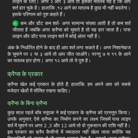
लाइन के लिए। अगर २ और ३ आये तो इसका मतलब यह है कि आप
शर्त हार चुके है। हालांकि ,१२ आने का मतलब है कुछ भी नहीं बदलेगा।
इसके परिणाम को पुश कहते हैं।
कम और डोंट कम शर्त- अगर सामान्य संख्या आती है तो कम शर्त
जीतता है जबकि अगर क्रैप्स को घुमाते है तो यह हार जाता है। पास
लाइन और डोंट पास लाइन शर्त में कोई अंतर नहीं है।
अंक के निर्धारित होने के बाद ही आप शर्त लगा सकते है। अगर निशानेबाज
के घुमाने पर २ या ३ आये तो आप जीत जाओगे। परन्तु ७ य ११ के आने
का मतलब हार होगा। अगर १२ आये तो ये पुश है।
क्रैप्स के प्रकार
क्रैप्स खेल कई प्रकार के होते है; हालांकि, हम अपने आप को सबसे
मजेदार खेलों में सीमित रखना चाहिए।
क्रैप्स के बिना क्रैप्स
कुछ साल पहले बॉब स्तूपक ने कई प्रकार के क्रैप्स को प्रस्तुत किया।
उनके अनुसार, ऐसे क्रैप्स का निर्माण करने का लक्ष्य जिसमें पास लाइन
शर्त में घुमाने पर अगर 2 ,3 और 12 आये तो वो नुकसान की राशि नहीं है।
इस प्रकार का क्रैप कैसीनो में ज्यादातर नहीं खेला जाता क्योंकि यह