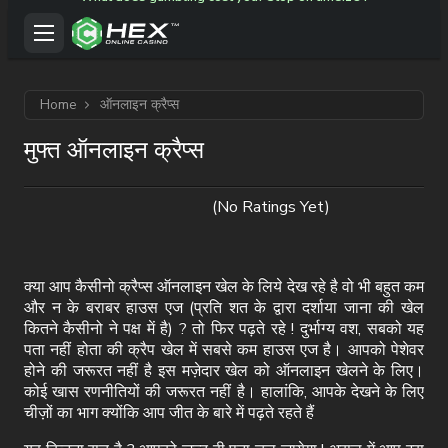
Home
ऑनलाइन क्रैप्स
मुफ्त ऑनलाइन क्रैप्स
(No Ratings Yet)
क्या आप कैसीनो क्रैप्स ऑनलाइन खेल के लिये देख रहे है वो भी बहुत कम
और न के बराबर हाउस एज (प्रति शत के द्वारा दर्शाया जाना की खेल
कितने कैसीनो ने पक्ष में है) ? तो फिर पढ़ते रहे ! दुर्भाग्य वश, सबको यह
पता नहीं होता की क्रैप खेल में सबसे कम हाउस एज है। आपको पेशेवर
होने की जरूरत नहीं है इस मज़ेदार खेल को ऑनलाइन खेलने के लिए।
कोई खास रणनीतियों की जरूरत नहीं है। हालांकि, आपके देखने के लिए
चीज़ों का भाग क्योंकि आप जीत के बारे में पढ़ते रहते हैं