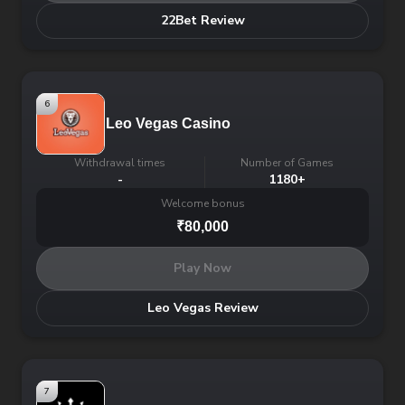
22Bet Review
6
Leo Vegas Casino
Withdrawal times
Number of Games
-
1180+
Welcome bonus
₹80,000
Play Now
Leo Vegas Review
7